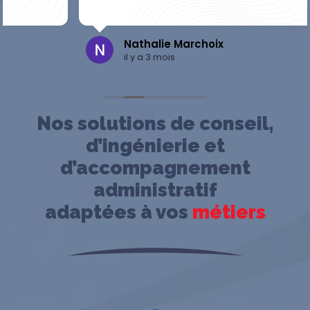
Nathalie Marchoix
il y a 3 mois
Nos solutions de conseil,
d’ingénierie et
d’accompagnement
administratif
adaptées à vos
métiers