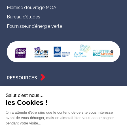
Maîtrise d’ouvrage MOA
Bureau d’études
Fournisseur d’énergie verte
RESSOURCES
Actualités
Salut c'est nous...
Réalisations
les Cookies !
Qualifications
On a attendu d'être sûrs que le contenu de ce site vous intéresse
ESPACE CLIENT
avant de vous déranger, mais on aimerait bien vous accompagner
pendant votre visite...