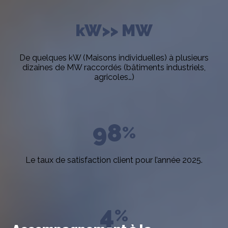
kW
>> MW
De quelques kW (Maisons individuelles) à plusieurs
dizaines de MW raccordés (bâtiments industriels,
agricoles…)
98
%
Le taux de satisfaction client pour l’année 2025.
Bureau d’études : experts en
photovoltaïque
4
%
APEM Energie vous accompagne « à la carte » sur vos