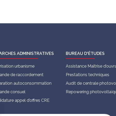
ARCHES ADMINISTRATIVES
BUREAU D'ÉTUDES
risation urbanisme
Assistance Maîtrise d’ou
nde de raccordement
Prestations techniques
aration autoconsommation
Audit de centrale photovo
nde consuel
Repowering photovoltaïq
idature appel d’offres CRE