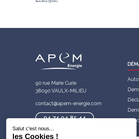
DÉM
Auto
90 rue Marie Curie
Dema
38090 VAULX-MILIEU
Décl
contact@apem-energie.com
Dema
04 74 94 85 44
Cand
Salut c'est nous...
les Cookies !