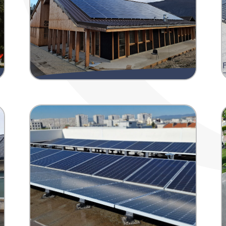
Assistance à Maîtrise
d’Ouvrage pour un
projet citoyen de 102
kWc