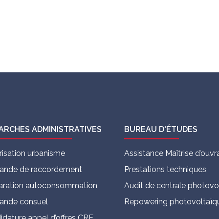
ARCHES ADMINISTRATIVES
BUREAU D'ÉTUDES
risation urbanisme
Assistance Maîtrise d’ou
nde de raccordement
Prestations techniques
aration autoconsommation
Audit de centrale photovo
nde consuel
Repowering photovoltaïq
idature appel d’offres CRE