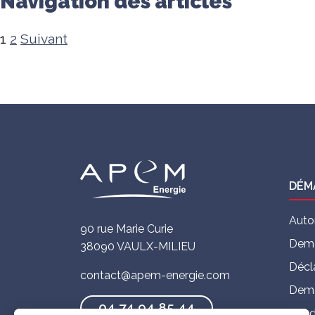
Navigation des articles
1
2
Suivant
DÉM
Auto
90 rue Marie Curie
Dema
38090 VAULX-MILIEU
Décl
contact@apem-energie.com
Dema
04 74 94 85 44
Cand