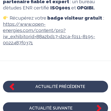
partenaire fiable et expert
: un bureau
d’études ENR certifié
ISO9001
et
OPQIBI.
Récupérez votre
badge visiteur gratuit
:
https://www.open-
energies.com/content/pro?
iw_exhibitorid=88a2bd17-d2ca-f011-8195-
0022487f0371
ACTUALITÉ PRÉCÉDENTE
ACTUALITÉ SUIVANTE